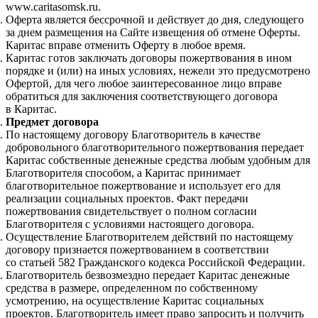
www.caritasomsk.ru.
Оферта является бессрочной и действует до дня, следующего
за днем размещения на Сайте извещения об отмене Оферты.
Каритас вправе отменить Оферту в любое время.
Каритас готов заключать договоры пожертвования в ином
порядке и (или) на иных условиях, нежели это предусмотрено
Офертой, для чего любое заинтересованное лицо вправе
обратиться для заключения соответствующего договора
в Каритас.
Предмет договора
По настоящему договору Благотворитель в качестве
добровольного благотворительного пожертвования передает
Каритас собственные денежные средства любым удобным для
Благотворителя способом, а Каритас принимает
благотворительное пожертвование и использует его для
реализации социальных проектов. Факт передачи
пожертвования свидетельствует о полном согласии
Благотворителя с условиями настоящего договора.
Осуществление Благотворителем действий по настоящему
договору признается пожертвованием в соответствии
со статьей 582 Гражданского кодекса Российской Федерации.
Благотворитель безвозмездно передает Каритас денежные
средства в размере, определенном по собственному
усмотрению, на осуществление Каритас социальных
проектов. Благотворитель имеет право запросить и получить