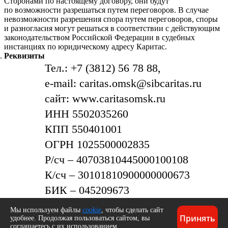
Сторонами по настоящему договору, они будут
по возможности разрешаться путем переговоров. В случае
невозможности разрешения спора путем переговоров, споры
и разногласия могут решаться в соответствии с действующим
законодательством Российской Федерации в судебных
инстанциях по юридическому адресу Каритас.
Реквизиты
Тел.: +7 (3812) 56 78 88,
e-mail: caritas.omsk@sibcaritas.ru
сайт: www.caritasomsk.ru
ИНН 5502035260
КПП 550401001
ОГРН 1025500002835
Р/сч – 40703810445000100108
К/сч – 30101810900000000673
БИК – 045209673
Омское отделение № 8634 ПАО
Мы используем файлы
cookie
, чтобы сделать сайт
Принять
удобнее. Продолжая пользоваться сайтом, вы
«Сбербанк» г.Омск
соглашаетесь с их использованием.