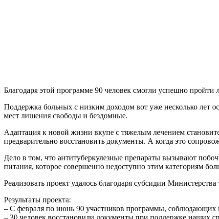
Благодаря этой программе 90 человек смогли успешно пройти л
Поддержка больных с низким доходом вот уже несколько лет о
мест лишения свободы и бездомные.
Адаптация к новой жизни вкупе с тяжелым лечением становитс
предварительно восстановить документы. А когда это сопровож
Дело в том, что антитуберкулезные препараты вызывают побоч
питания, которое совершенно недоступно этим категориям бол
Реализовать проект удалось благодаря субсидии Министерства 
Результаты проекта:
– С февраля по июнь 90 участников программы, соблюдающих 
– 30 человек восстановили документы при поддержке наших с